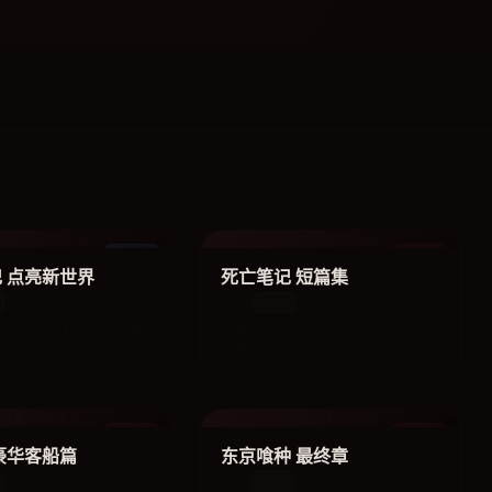
浏览全部 →
亡笔记 点亮新世界
死亡笔记 短篇集
电影
动漫
 点亮新世界
死亡笔记 短篇集
2020
动漫
砂之后，新的死亡笔记持
收录特别短篇，包括夜神月与L的额外
故事。
执事 豪华客船篇
东京喰种 最终章
动漫
动漫
豪华客船篇
东京喰种 最终章
2018
动漫