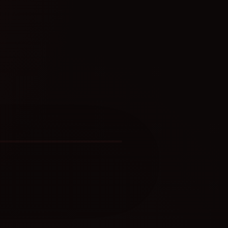
💀
亡笔记 ✞