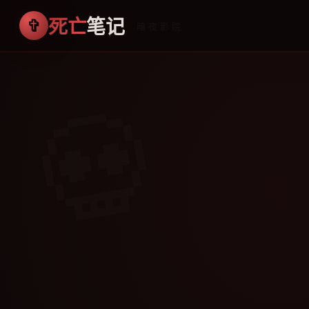
死亡
笔记
· 暗夜影院