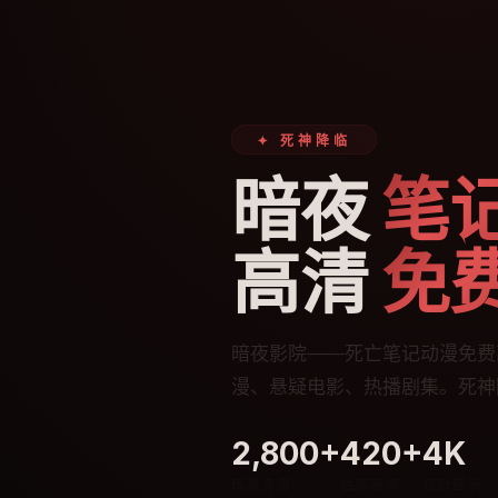
✦ 死神降临
暗夜
笔
高清
免
暗夜影院——死亡笔记动漫免费
漫、悬疑电影、热播剧集。死神
2,800+
420+
4K
暗黑资源
独家高清
极致画质