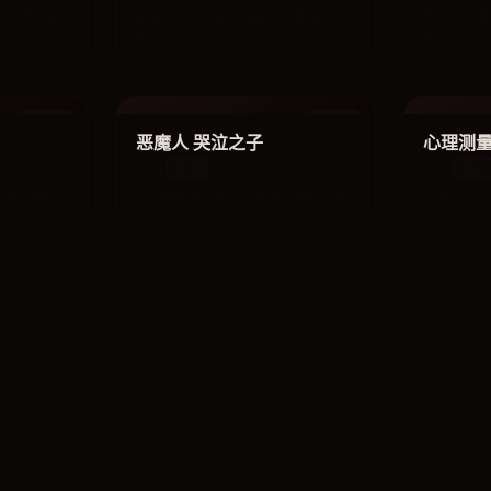
咒术师与咒
鬼杀队柱合训练，决战前的最后准
赛巴斯与夏
备。
尸之谜。
准则
恶魔人 哭泣之子
心
动漫
动漫
恶魔人 哭泣之子
心理测量
2018
2015
动漫
电影
探讨人性的
不动明变身恶魔人，面对人类的恶意
狡啮慎也在
与恶魔的威胁。
罪的博弈。
尸鬼
动漫
动漫
尸鬼
真实之泪
2010
2008
动漫
动漫
诅咒，恐怖
外场村的尸鬼事件，人类与吸血鬼的
比吕美与乃
生存之战。
疑。
版
噬血狂袭 剧场版
B
电影
电影