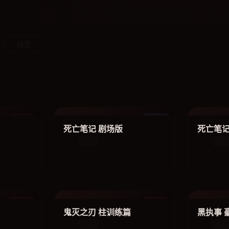
综艺
篇
死亡笔记 剧场版
死
动漫
电影
死亡笔记 剧场版
死亡笔记
2006
2016
电影
电影
辑版，重温经
真人电影版，藤原龙也饰演夜神月，
续作，弥海
松山研一饰演L。
有者登场。
事变
鬼灭之刃 柱训练篇
黑
动漫
动漫
鬼灭之刃 柱训练篇
黑执事 
2024
2017
动漫
动漫