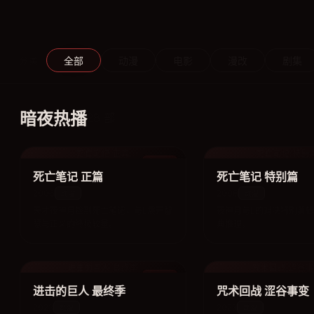
全部
动漫
电影
漫改
剧集
分类
暗夜热播
28 部
死亡笔记 正篇
死亡笔记 特别
动漫
死亡笔记 正篇
死亡笔记 特别篇
2006
2008
动漫
动漫
天才夜神月捡到死亡笔记，与L展开智
夜神月与L的对决特别剪
慧与正义的终极较量。
典推理。
进击的巨人 最终季
咒术回战 涩谷
动漫
进击的巨人 最终季
咒术回战 涩谷事变
2023
2023
动漫
动漫