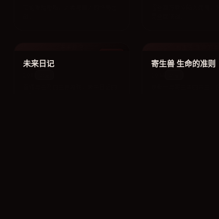
艾伦发动地鸣，人类与巨人的终局之
涩谷百万群众陷入死局，
战。
灵全面决战。
未来日记
寄生兽 生命的
动漫
未来日记
寄生兽 生命的准则
2011
2014
动漫
动漫
雪辉与由乃的生存游戏，未来日记的
泉新一与寄生兽的共生，
残酷争夺。
深度。
Another
寒蝉鸣泣之时 解
动漫
Another
寒蝉鸣泣之时 解
2012
2007
动漫
动漫
转学生榊原恒一与班级的
雏见泽村的轮回惨剧，真相与救赎的
悬疑经典。
终章。
国王游戏
杀戮都市 剧场
动漫