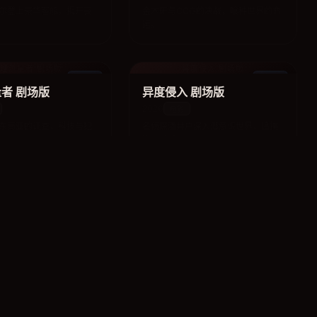
尔登上豪华客船，揭开丧
金木研与CCG的决战，喰种世界的命
运。
理测量者 剧场版
异度侵入 剧场版
电影
电影
者 剧场版
异度侵入 剧场版
2020
电影
东南亚的调查，科技与犯
名侦探酒井户深入潜意识世界，追捕
连环杀手。
真实之泪 特别篇
惊爆游戏
动漫
动漫
 特别篇
惊爆游戏
2012
动漫
绘的情感纠葛，治愈系悬
坂本龙太与陌生女子在无人岛的生死
游戏。
LOOD-C 剧场版
黑岩射手 剧场版
电影
电影