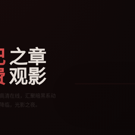
记
之章
费
观影
今日热播
✞ 死
🍎
高清在线，汇聚暗黑系动
降临，光影之夜。