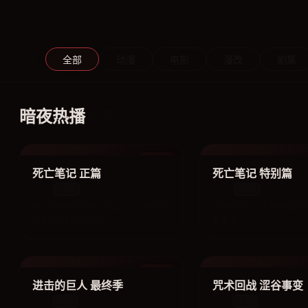
全部
动漫
电影
漫改
剧集
分类
暗夜热播
28 部
死亡笔记 正篇
死亡笔记 特别
动漫
死亡笔记 正篇
死亡笔记 特别篇
2006
2008
动漫
动漫
天才夜神月捡到死亡笔记，与L展开智
夜神月与L的对决特别剪
慧与正义的终极较量。
典推理。
进击的巨人 最终季
咒术回战 涩谷
动漫
进击的巨人 最终季
咒术回战 涩谷事变
2023
2023
动漫
动漫