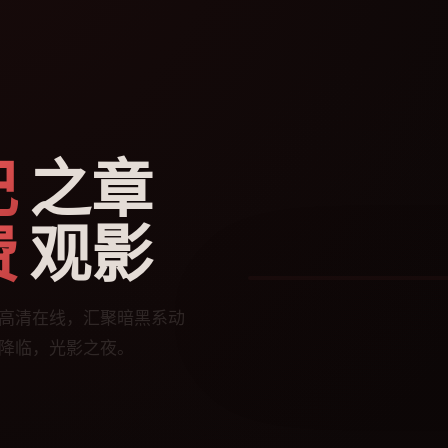
记
之章
费
观影
今日热播
✞ 死
🍎
高清在线，汇聚暗黑系动
降临，光影之夜。