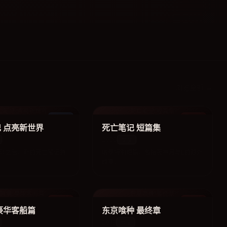
浏览全部 →
亡笔记 点亮新世界
死亡笔记 短篇集
电影
动漫
 点亮新世界
死亡笔记 短篇集
2020
动漫
砂之后，新的死亡笔记持
收录特别短篇，包括夜神月与L的额外
故事。
执事 豪华客船篇
东京喰种 最终章
动漫
动漫
豪华客船篇
东京喰种 最终章
2018
动漫