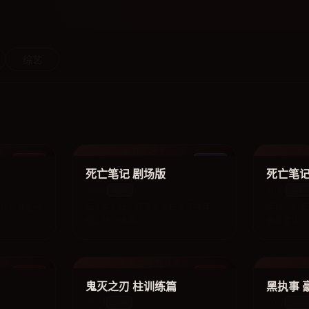
综艺
篇
死亡笔记 剧场版
死
动漫
电影
死亡笔记 剧场版
死亡笔记
2006
2016
电影
电影
辑版，重温经
真人电影版，藤原龙也饰演夜神月，
续作，弥海
松山研一饰演L。
有者登场。
事变
鬼灭之刃 柱训练篇
黑
动漫
动漫
鬼灭之刃 柱训练篇
黑执事 
2024
2017
动漫
动漫