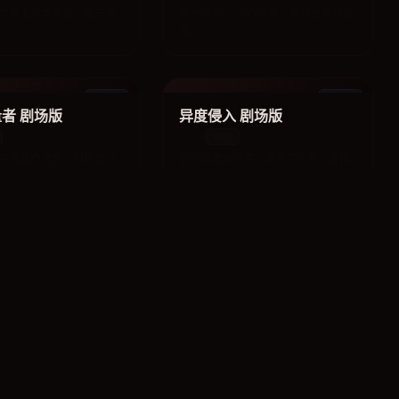
尔登上豪华客船，揭开丧
金木研与CCG的决战，喰种世界的命
运。
理测量者 剧场版
异度侵入 剧场版
电影
电影
者 剧场版
异度侵入 剧场版
2020
电影
东南亚的调查，科技与犯
名侦探酒井户深入潜意识世界，追捕
连环杀手。
真实之泪 特别篇
惊爆游戏
动漫
动漫
 特别篇
惊爆游戏
2012
动漫
绘的情感纠葛，治愈系悬
坂本龙太与陌生女子在无人岛的生死
游戏。
LOOD-C 剧场版
黑岩射手 剧场版
电影
电影