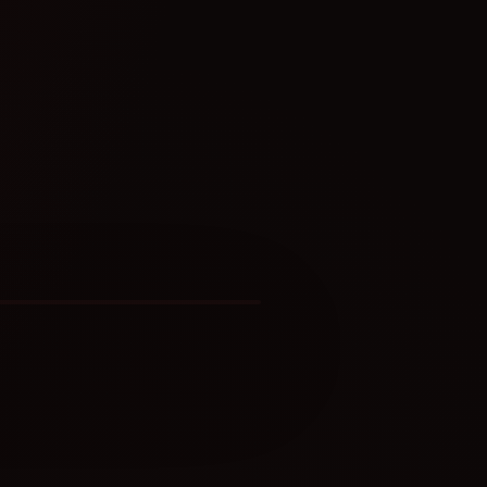
💀
亡笔记 ✞