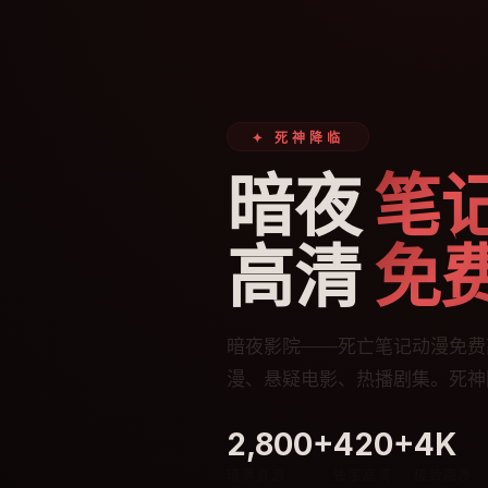
✦ 死神降临
暗夜
笔
高清
免
暗夜影院——死亡笔记动漫免费
漫、悬疑电影、热播剧集。死神
2,800+
420+
4K
暗黑资源
独家高清
极致画质