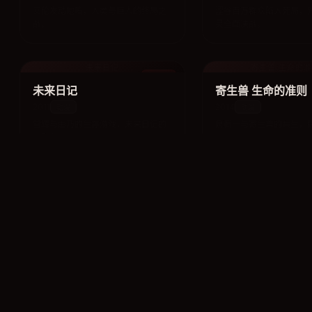
艾伦发动地鸣，人类与巨人的终局之
涩谷百万群众陷入死局，
战。
灵全面决战。
未来日记
寄生兽 生命的
动漫
未来日记
寄生兽 生命的准则
2011
2014
动漫
动漫
雪辉与由乃的生存游戏，未来日记的
泉新一与寄生兽的共生，
残酷争夺。
深度。
Another
寒蝉鸣泣之时 解
动漫
Another
寒蝉鸣泣之时 解
2012
2007
动漫
动漫
转学生榊原恒一与班级的
雏见泽村的轮回惨剧，真相与救赎的
悬疑经典。
终章。
国王游戏
杀戮都市 剧场
动漫