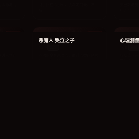
咒术师与咒
鬼杀队柱合训练，决战前的最后准
赛巴斯与夏
备。
尸之谜。
准则
恶魔人 哭泣之子
心
动漫
动漫
恶魔人 哭泣之子
心理测量
2018
2015
动漫
电影
探讨人性的
不动明变身恶魔人，面对人类的恶意
狡啮慎也在
与恶魔的威胁。
罪的博弈。
尸鬼
动漫
动漫
尸鬼
真实之泪
2010
2008
动漫
动漫
诅咒，恐怖
外场村的尸鬼事件，人类与吸血鬼的
比吕美与乃
生存之战。
疑。
版
噬血狂袭 剧场版
B
电影
电影