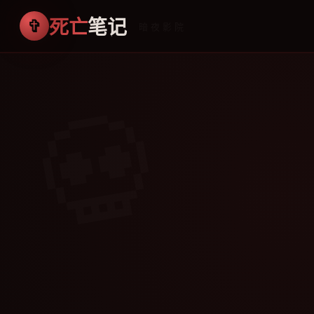
死亡
笔记
· 暗夜影院